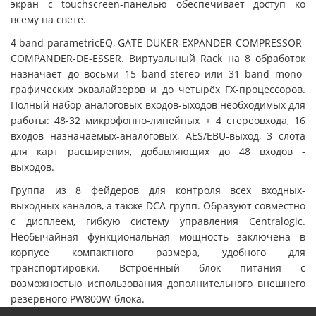
экран с touсhscreen-панелью обеспечивает доступ ко
всему на свете.
4 band parametricEQ, GATE-DUKER-EXPANDER-COMPRESSOR-
COMPANDER-DE-ESSER. Виртуальный Rack на 8 обработок
назначает до восьми 15 band-stereo или 31 band mono-
графических эквалайзеров и до четырёх FX-процессоров.
Полный набор аналоговых входов-ыходов необходимых для
работы: 48-32 микрофонно-линейных + 4 стереовхода, 16
входов назначаемых-аналоговых, AES/EBU-выход, 3 слота
для карт расширения, добавляющих до 48 входов -
выходов.
Группа из 8 фейдеров для контроля всех входных-
выходных каналов, а также DCA-групп. Образуют совместно
с дисплеем, гибкую систему управления Centralogic.
Необычайная функциональная мощность заключена в
корпусе компактного размера, удобного для
транспортировки. Встроенный блок питания с
возможностью использования дополнительного внешнего
резервного PW800W-блока.